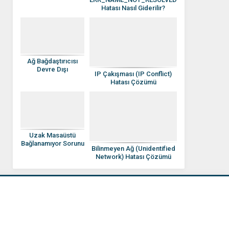
Çözülür?
Hatası Nasıl Giderilir?
Ağ Bağdaştırıcısı
Devre Dışı
IP Çakışması (IP Conflict)
Görünüyor
Hatası Çözümü
Uzak Masaüstü
Bağlanamıyor Sorunu
Bilinmeyen Ağ (Unidentified
Network) Hatası Çözümü