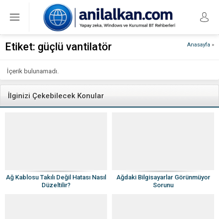
Etiket:
güçlü vantilatör
Anasayfa
»
İçerik bulunamadı.
İlginizi Çekebilecek Konular
Ağ Kablosu Takılı Değil Hatası Nasıl
Ağdaki Bilgisayarlar Görünmüyor
Düzeltilir?
Sorunu